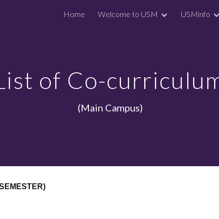
Home
Welcome to USM
USMinfo
ip to main content
Skip to navigat
List of Co-curriculu
 (Main Campus)
 SEMESTER)