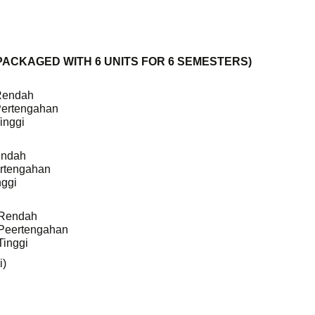
a (PACKAGED WITH 6 UNITS FOR 6 SEMESTERS)
 Rendah
Pertengahan
inggi
endah
ertengahan
nggi
 Rendah
 Peertengahan
Tinggi
i)