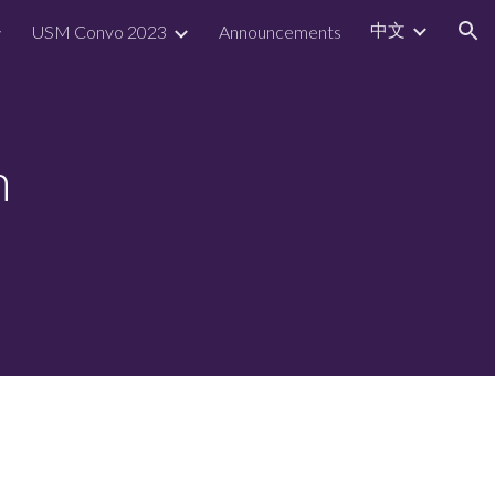
中文
USM Convo 2023
Announcements
ion
m